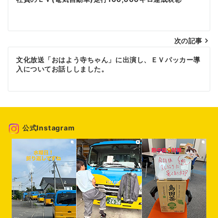
稿
ナ
次の記事
ビ
ゲ
文化放送「おはよう寺ちゃん」に出演し、ＥＶパッカー導
入についてお話ししました。
ー
シ
ョ
ン
公式Instagram