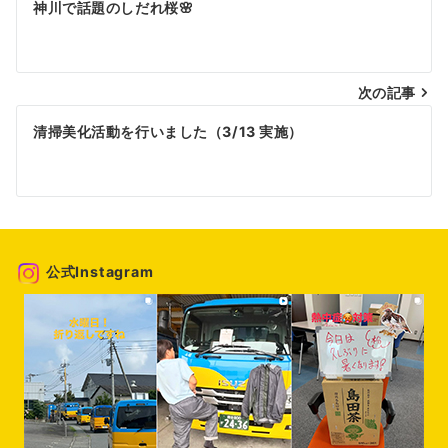
神川で話題のしだれ桜🌸
稿
ナ
次の記事
ビ
ゲ
清掃美化活動を行いました（3/13 実施）
ー
シ
ョ
ン
公式Instagram