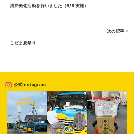
投
清掃美化活動を行いました（6/6 実施）
稿
ナ
次の記事
ビ
ゲ
こだま夏祭り
ー
シ
ョ
ン
公式Instagram