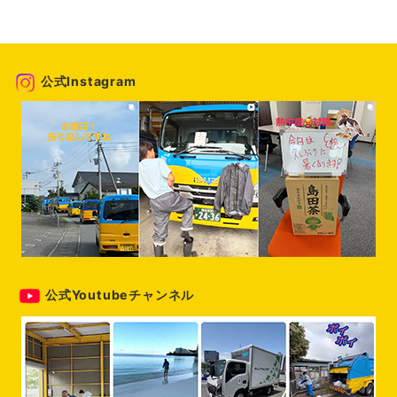
稿
の
ペ
公式Instagram
ー
ジ
送
り
公式Youtubeチャンネル