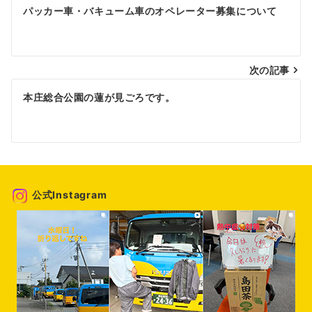
投
パッカー車・バキューム車のオペレーター募集について
稿
ナ
次の記事
ビ
ゲ
本庄総合公園の蓮が見ごろです。
ー
シ
ョ
ン
公式Instagram