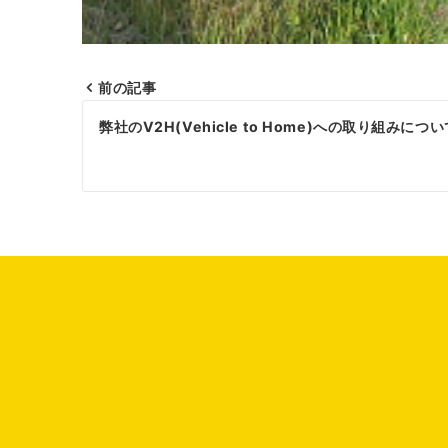
前の記事
投
弊社のV2H(Vehicle to Home)への取り組みについ
稿
ナ
ビ
ゲ
ー
シ
ョ
ン