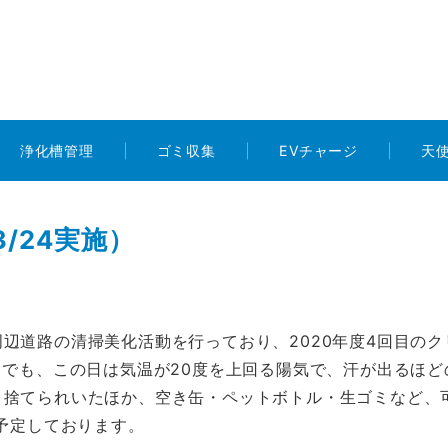
浄化槽管理
ゴミ収集
EVチャージ
天
/24実施）
道路の清掃美化活動を行っており、2020年度4回目のクリ
中でも、この日は気温が20度を上回る陽気で、汗が出るほ
く捨てられいたほか、空き缶・ペットボトル・生ゴミなど、
を予定しております。