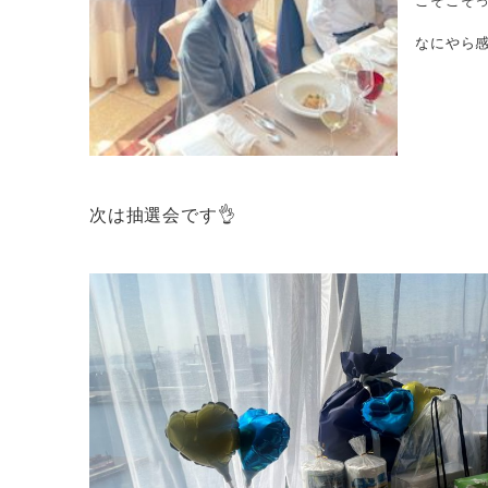
こそこそ
なにやら感
次は抽選会です👌