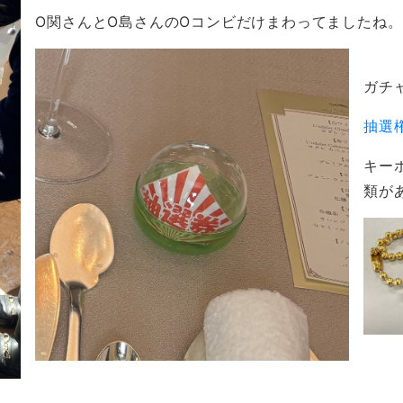
O関さんとO島さんのOコンビだけまわってましたね
ガチ
抽選
キー
類が