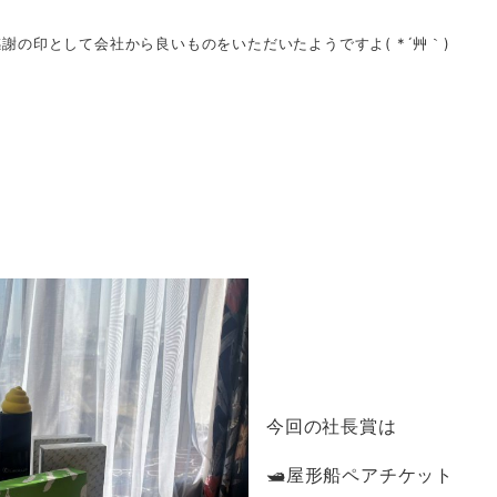
っ
謝の印として会社から良いものをいただいたようですよ( *´艸｀)
今回の社長賞は
🛥️屋形船ペアチケット