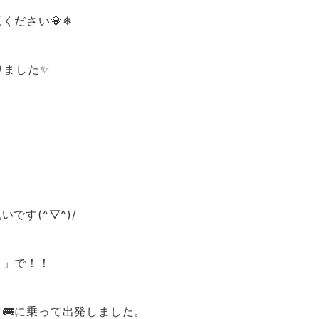
ください💎❄
りました✨
です(^▽^)/
ト」で！！
🚌に乗って出発しました。