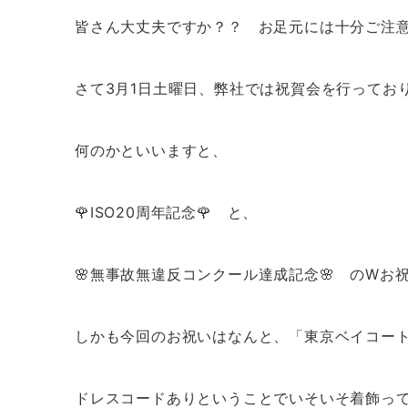
皆さん大丈夫ですか？？ お足元には十分ご注意
さて3月1日土曜日、弊社では祝賀会を行ってお
何のかといいますと、
🌹ISO20周年記念🌹 と、
🌸無事故無違反コンクール達成記念🌸 のWお祝い
しかも今回のお祝いはなんと、「東京ベイコー
ドレスコードありということでいそいそ着飾って