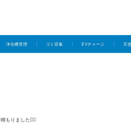
浄化槽管理
ゴミ収集
EVチャージ
天
りました🤷‍♀️