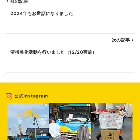
前の記事
投
2024年もお世話になりました
稿
ナ
次の記事
ビ
ゲ
清掃美化活動を行いました（12/20実施）
ー
シ
ョ
ン
公式Instagram