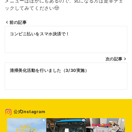
メニューはほかにもあるので、気になる方は是非チェ
ックしてみてください🤠
前の記事
投
コンビニ払いをスマホ決済で！
稿
ナ
次の記事
ビ
ゲ
清掃美化活動を行いました（3/30実施）
ー
シ
ョ
ン
公式Instagram